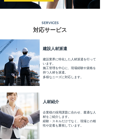
SERVICES
​対応サービス
​建設人材派遣
建設業界に特化した人材派遣を行って
います。
施工管理を中心に、
現場経験や資格を
持つ人材を派遣。
​多様なニーズに対応します
。
人材紹介
企業様の採用課題に合わせ、最適な人
材をご紹介します。
経験・スキルだけでなく、現場との相
性や定着も重視しています。