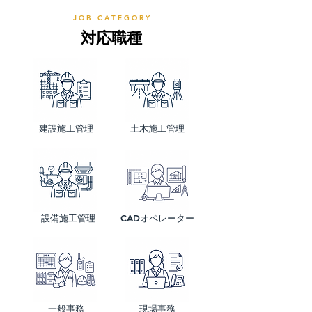
J O B C A T E G O R Y
​対応職種
​建設施工管理
​土木施工管理
設備施工管理
CADオペレーター
​一般事務
​現場事務