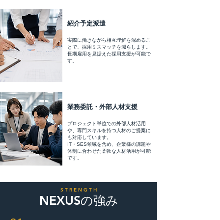
紹介予定派遣
実際に働きながら相互理解を深めるこ
とで、採用ミスマッチを減らします。
​長期雇用を見据えた採用支援が可能で
す。
業務委託・外部人材支援
プロジェクト単位での外部人材活用
や、専門スキルを持つ人材のご提案に
も対応しています。
IT・SES領域を含め、企業様の課題や
体制に合わせた柔軟な人材活用が可能
です。
​S T R E N G T H
NEXUSの強み