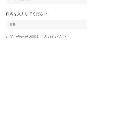
件名を入力してください
お問い合わせ内容をご入力ください
送信する
◼︎本社
〒460-0008
名古屋市中区栄3-32-22
青木ビル東館5F
TEL：052-265-6608